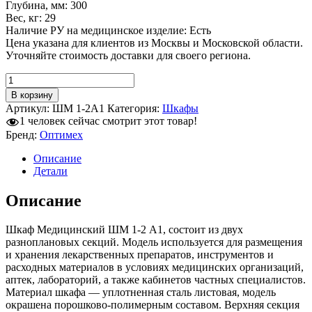
Глубина, мм: 300
Вес, кг: 29
Наличие РУ на медицинское изделие: Есть
Цена указана для клиентов из Москвы и Московской области.
Уточняйте стоимость доставки для своего региона.
Количество
товара
В корзину
Шкаф
Артикул:
ШМ 1-2А1
Категория:
Шкафы
металлический
1
человек сейчас смотрит этот товар!
ШМ
Бренд:
Оптимех
1-
2А1
Описание
Детали
Описание
Шкаф Медицинский ШМ 1-2 А1, состоит из двух
разноплановых секций. Модель используется для размещения
и хранения лекарственных препаратов, инструментов и
расходных материалов в условиях медицинских организаций,
аптек, лабораторий, а также кабинетов частных специалистов.
Материал шкафа — уплотненная сталь листовая, модель
окрашена порошково-полимерным составом. Верхняя секция