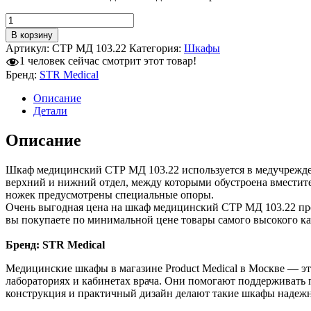
Количество
товара
В корзину
Шкаф
Артикул:
СТР МД 103.22
Категория:
Шкафы
медицинский
1
человек сейчас смотрит этот товар!
СТР
Бренд:
STR Medical
МД
103.22
Описание
Детали
Описание
Шкаф медицинский СТР МД 103.22 используется в медучрежде
верхний и нижний отдел, между которыми обустроена вместит
ножек предусмотрены специальные опоры.
Очень выгодная цена на шкаф медицинский СТР МД 103.22 пре
вы покупаете по минимальной цене товары самого высокого к
Бренд: STR Medical
Медицинские шкафы в магазине Product Medical в Москве — эт
лабораториях и кабинетах врача. Они помогают поддерживать 
конструкция и практичный дизайн делают такие шкафы надеж