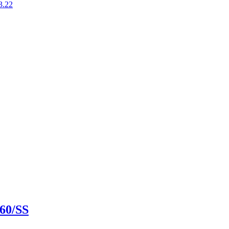
.22
60/SS