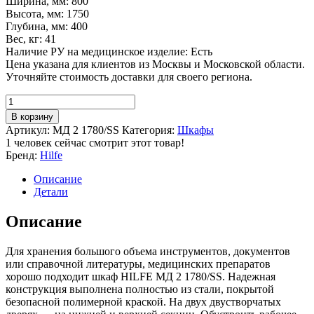
Ширина, мм: 800
Высота, мм: 1750
Глубина, мм: 400
Вес, кг: 41
Наличие РУ на медицинское изделие: Есть
Цена указана для клиентов из Москвы и Московской области.
Уточняйте стоимость доставки для своего региона.
Количество
товара
В корзину
Медицинский
Артикул:
МД 2 1780/SS
Категория:
Шкафы
шкаф
1
человек сейчас смотрит этот товар!
HILFE
Бренд:
Hilfe
МД
2
Описание
1780/SS
Детали
Описание
Для хранения большого объема инструментов, документов
или справочной литературы, медицинских препаратов
хорошо подходит шкаф HILFE МД 2 1780/SS. Надежная
конструкция выполнена полностью из стали, покрытой
безопасной полимерной краской. На двух двустворчатых