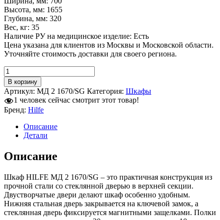
Ширина, мм: 700
Высота, мм: 1655
Глубина, мм: 320
Вес, кг: 35
Наличие РУ на медицинское изделие: Есть
Цена указана для клиентов из Москвы и Московской области.
Уточняйте стоимость доставки для своего региона.
Количество
товара
В корзину
Медицинский
Артикул:
MД 2 1670/SG
Категория:
Шкафы
шкаф
1
человек сейчас смотрит этот товар!
HILFE
Бренд:
Hilfe
МД
2
Описание
1670/SG
Детали
Описание
Шкаф HILFE МД 2 1670/SG – это практичная конструкция из
прочной стали со стеклянной дверью в верхней секции.
Двустворчатые двери делают шкаф особенно удобным.
Нижняя стальная дверь закрывается на ключевой замок, а
стеклянная дверь фиксируется магнитными защелками. Полки