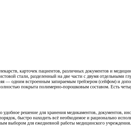
карств, карточек пациентов, различных документов и медицинс
истовой стали, разделенный на две части с двумя отдельными г
няя — одним встроенным запираемым трейзером (сейфом) и доп
олностью покрыта полимерно-порошковым составом. Есть четыре
о удобное решение для хранения медикаментов, документов, ин
порядок, быстро находить всё необходимое и рационально испол
ным выбором для ежедневной работы медицинского учреждения.