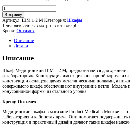
Количество
товара
В корзину
Шкаф
Артикул:
ШМ 1-2 М
Категория:
Шкафы
медицинский
1
человек сейчас смотрит этот товар!
ШМ
Бренд:
Оптимех
1-
2
Описание
М
Детали
Описание
Шкаф Медицинский ШМ 1-2 М, предназначается для хранения ле
и лабораториях. Конструкция имеет цельносварной корпус из л
конструкции оснащена двумя металлическими полками, а ниж
содержимого шкафа обеспечивают внутренние петли. Модель п
конусовидной формы из стального уголка.
Бренд: Оптимех
Медицинские шкафы в магазине Product Medical в Москве — эт
лабораториях и кабинетах врача. Они помогают поддерживать 
конструкция и практичный дизайн делают такие шкафы надеж