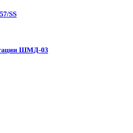
57/SS
нтации ШМД-03