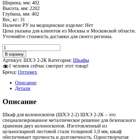
Ширина, мм: 402
Высота, мм: 2202
Глубина, мм: 402
Вес, кг: 31
Наличие РУ на медицинское изделие: Нет
Цена указана для клиентов из Москвы и Московской области.
Уточняйте стоимость доставки для своего региона.
Количество
товара
В корзину
Шкаф
Артикул:
ШХЭ 2-2К
Категория:
Шкафы
для
1
человек сейчас смотрит этот товар!
колоноскопов
Бренд:
Оптимех
(ШХЭ
2-
Описание
2)
Детали
ШХЭ
2-
Описание
2К
Шкаф для колоноскопов (ШХЭ 2-2) ШХЭ 2-2К – это
специализированное металлическое решение для безопасного
хранения двух колоноскопов. Изготовленный из
цельносварной листовой стали толщиной 1,0 мм, шкаф
обеспечивает прочность и долговечность. Одностворчатая