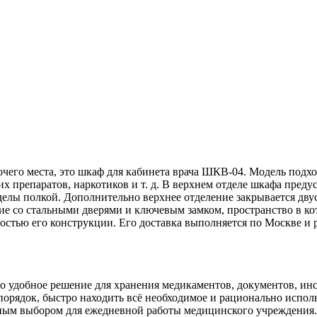
чего места, это шкаф для кабинета врача ШКВ-04. Модель подход
х препаратов, наркотиков и т. д. В верхнем отделе шкафа пре
тделы полкой. Дополнительно верхнее отделение закрывается дву
е со стальными дверями и ключевым замком, пространство в кот
тью его конструкции. Его доставка выполняется по Москве и 
о удобное решение для хранения медикаментов, документов, ин
порядок, быстро находить всё необходимое и рационально испол
ным выбором для ежедневной работы медицинского учреждения.