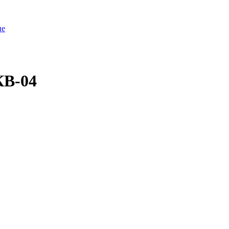
ие
КВ-04