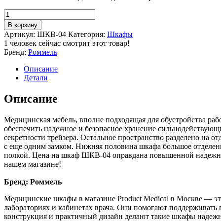
Количество
товара
В корзину
Шкаф
Артикул:
ШКВ-04
Категория:
Шкафы
для
1
человек сейчас смотрит этот товар!
кабинета
Бренд:
Роммель
врача
ШКВ-04
Описание
Детали
Описание
Медицинская мебель, вполне подходящая для обустройства рабо
обеспечить надежное и безопасное хранение сильнодействующи
секретности трейзера. Остальное пространство разделено на о
с еще одним замком. Нижняя половина шкафа большое отделени
полкой. Цена на шкаф ШКВ-04 оправдана повышенной надежнос
нашем магазине!
Бренд: Роммель
Медицинские шкафы в магазине Product Medical в Москве — эт
лабораториях и кабинетах врача. Они помогают поддерживать 
конструкция и практичный дизайн делают такие шкафы надеж